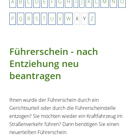
A
B
C
D
E
F
G
H
I
J
K
L
M
N
O
P
Q
R
S
T
U
V
W
X
Y
Z
Führerschein - nach
Entziehung neu
beantragen
Ihnen wurde der Führerschein durch ein
Gerichtsurteil oder durch die Führerscheinstelle
entzogen? Sie möchten wieder ein Kraftfahrzeug im
Straßenverkehr führen? Dann benötigen Sie einen
neuerteilten Führerschein.