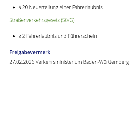
§ 20 Neuerteilung einer Fahrerlaubnis
Straßenverkehrsgesetz (StVG)
:
§ 2 Fahrerlaubnis und Führerschein
Freigabevermerk
27.02.2026
Verkehrsministerium Baden-Württemberg
Copyright © 2020 - 2021 dvv-bw -
https://www.voehrenbach.de/verwaltung-und-
politik/leistungen+a+-+z