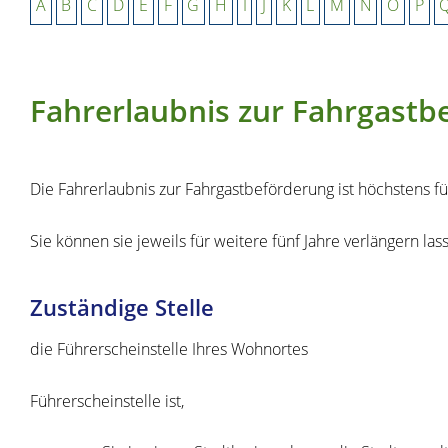
A
B
C
D
E
F
G
H
I
J
K
L
M
N
O
P
Fahrerlaubnis zur Fahrgastb
Die Fahrerlaubnis zur Fahrgastbeförderung ist höchstens fün
Sie können sie jeweils für weitere fünf Jahre verlängern las
Zuständige Stelle
die Führerscheinstelle Ihres Wohnortes
Führerscheinstelle ist,