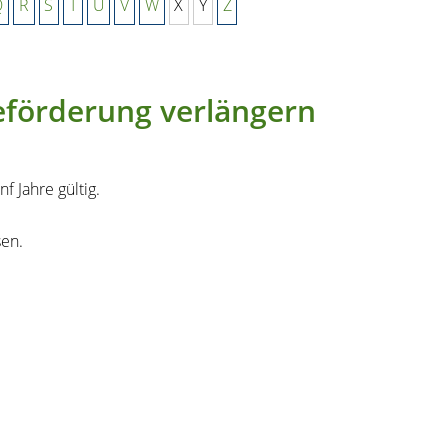
Q
R
S
T
U
V
W
X
Y
Z
eförderung verlängern
f Jahre gültig.
sen.