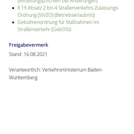
(Mitteilungspflichten bei Änderungen)
§ 19 Absatz 2 bis 4 Straßenverkehrs-Zulassungs-
Ordnung (StVZO) (Betriebserlaubnis)
Gebührenordnung für Maßnahmen im
Straßenverkehr (GebOSt)
Freigabevermerk
Stand: 16.08.2021
Verantwortlich: Verkehrsministerium Baden-
Württemberg
Copyright © 2020 - 2021 dvv-bw -
https://www.voehrenbach.de/verwaltung-und-
politik/leistungen+a+-+z