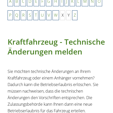
A
B
C
D
E
F
G
H
I
J
K
L
M
N
O
P
Q
R
S
T
U
V
W
X
Y
Z
Kraftfahrzeug - Technische
Änderungen melden
Sie möchten technische Änderungen an Ihrem
Kraftfahrzeug oder einem Anhänger vornehmen?
Dadurch kann die Betriebserlaubnis erlöschen. Sie
müssen nachweisen, dass die technischen
Änderungen den Vorschriften entsprechen. Die
Zulassungsbehörde kann Ihnen dann eine neue
Betriebserlaubnis für das Fahrzeug erteilen.