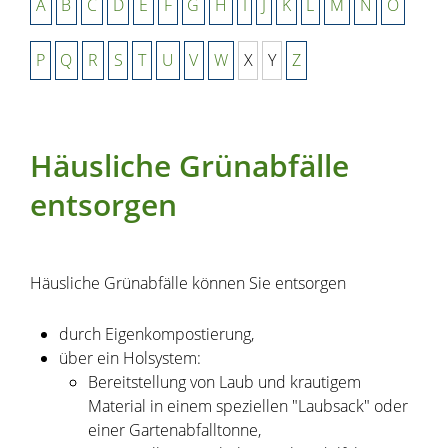
A
B
C
D
E
F
G
H
I
J
K
L
M
N
O
P
Q
R
S
T
U
V
W
X
Y
Z
Häusliche Grünabfälle
entsorgen
Häusliche Grünabfälle können Sie entsorgen
durch Eigenkompostierung,
über ein Holsystem
:
Bereitstellung von Laub und krautigem
Material in einem speziellen "Laubsack" oder
einer Gartenabfalltonne,