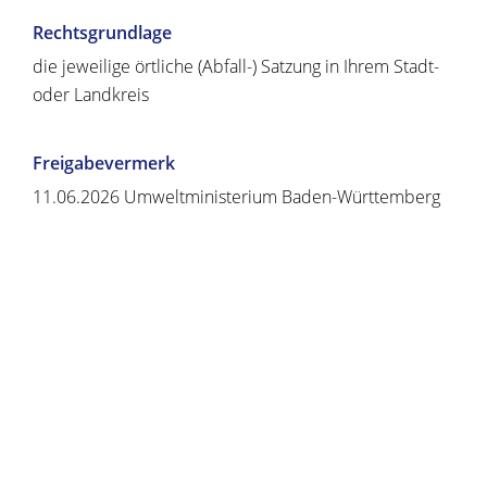
Rechtsgrundlage
die jeweilige örtliche (Abfall-) Satzung in Ihrem Stadt-
oder Landkreis
Freigabevermerk
11.06.2026 Umweltministerium Baden-Württemberg
Copyright © 2020 - 2021 dvv-bw -
https://www.voehrenbach.de/verwaltung-und-
politik/leistungen+a+-+z