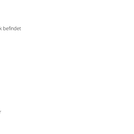
k befindet
r