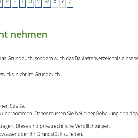
Q
R
S
T
U
V
W
X
Y
Z
icht nehmen
r das Grundbuch, sondern auch das Baulastenverzeichnis einseh
dstücks, nicht im Grundbuch.
chen Straße.
s übernommen. Daher müssen Sie bei einer Bebauung den dopp
ragen. Diese sind pr
i
vatrechtliche Verpflichtungen.
bwasser über Ihr Grundstück zu leiten.