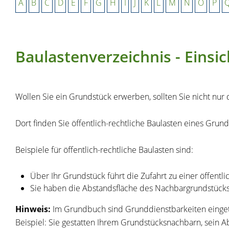
A
B
C
D
E
F
G
H
I
J
K
L
M
N
O
P
Baulastenverzeichnis - Eins
Wollen Sie ein Grundstück erwerben, sollten Sie nicht nu
Dort finden Sie öffentlich-rechtliche Baulasten eines Grun
Beispiele für öffentlich-rechtliche Baulasten sind:
Über Ihr Grundstück führt die Zufahrt zu einer öffentli
Sie haben die Abstandsfläche des Nachbargrundstück
Hinweis:
Im Grundbuch sind Grunddienstbarkeiten einget
Beispiel: Sie gestatten Ihrem Grun
d
stücksnachbarn, sein A