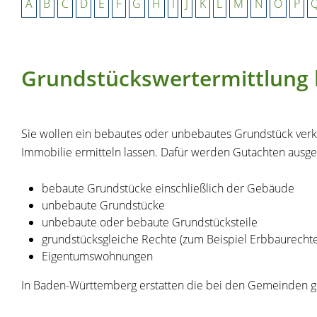
A
B
C
D
E
F
G
H
I
J
K
L
M
N
O
P
Grundstückswertermittlung
Sie wollen ein bebautes oder unbebautes Grundstück ver
Immobilie ermitteln lassen. Dafür werden Gutachten ausgef
bebaute Grundstücke einschließlich der Gebäude
unbebaute Grundstücke
unbebaute oder bebaute Grundstücksteile
grundstücksgleiche Rechte
(zum Beispiel Erbbaurechte
Eigentumswohnungen
In Baden-Württemberg erstatten die bei den Gemeinden ge