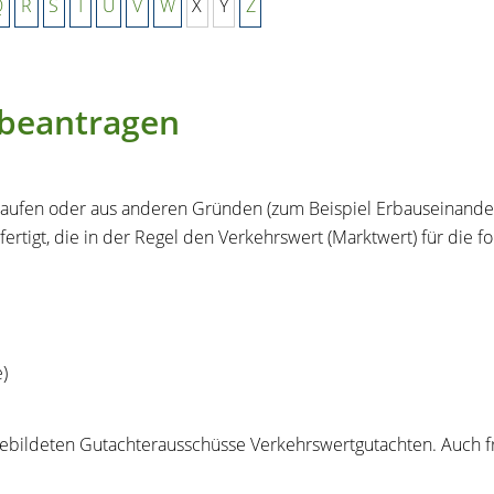
Q
R
S
T
U
V
W
X
Y
Z
 beantragen
kaufen oder aus anderen Gründen
(zum Beispiel Erbauseinande
ertigt, die in der Regel den Verkehrswert (Marktwert) für die
)
bildeten Gutachterausschüsse Verkehrswertgutachten. Auch fr