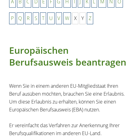
A
B
C
D
E
F
G
H
I
J
K
L
M
N
O
P
Q
R
S
T
U
V
W
X
Y
Z
Europäischen
Berufsausweis beantragen
Wenn Sie in einem anderen EU-Mitgliedstaat Ihren
Beruf ausüben möchten, brauchen Sie eine Erlaubnis.
Um diese Erlaubnis zu erhalten, können Sie einen
Europäischen Berufsausweis (EBA) nutzen.
Er vereinfacht das Verfahren zur Anerkennung Ihrer
Berufsqualifikationen im anderen EU-Land.