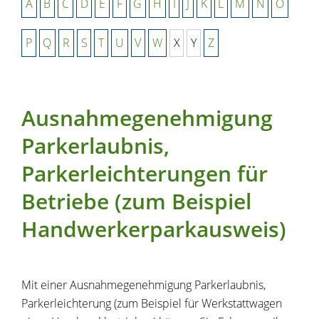
A
B
C
D
E
F
G
H
I
J
K
L
M
N
O
P
Q
R
S
T
U
V
W
X
Y
Z
Ausnahmegenehmigung
Parkerlaubnis,
Parkerleichterungen für
Betriebe (zum Beispiel
Handwerkerparkausweis)
Mit einer Ausnahmegenehmigung Parkerlaubnis,
Parkerleichterung (zum Beispiel für Werkstattwagen