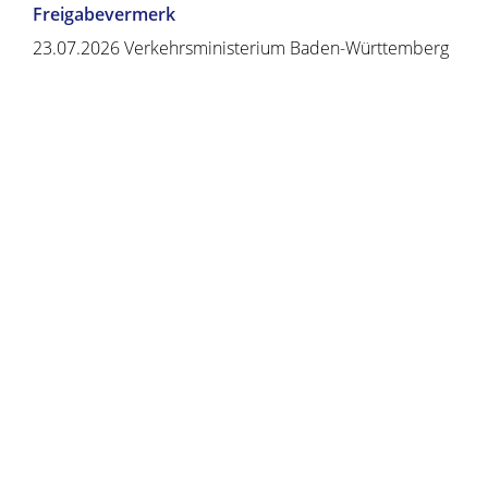
Freigabevermerk
23.07.2026 Verkehrsministerium Baden-Württemberg
Copyright © 2020 - 2021 dvv-bw -
https://www.voehrenbach.de/verwaltung-und-
politik/leistungen+a+-+z