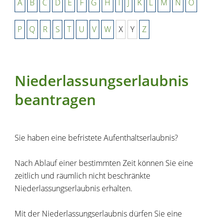
A
B
C
D
E
F
G
H
I
J
K
L
M
N
O
P
Q
R
S
T
U
V
W
X
Y
Z
Niederlassungserlaubnis
beantragen
Sie haben eine befristete Aufenthaltserlaubnis?
Nach Ablauf einer bestimmten Zeit können Sie eine
zeitlich und räumlich nicht beschränkte
Niederlassungserlaubnis erhalten.
Mit der Niederlassungserlaubnis dürfen Sie eine