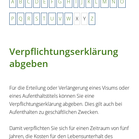
A
B
C
D
E
F
G
H
I
J
K
L
M
N
O
P
Q
R
S
T
U
V
W
X
Y
Z
Verpflichtungserklärung
abgeben
Für die Erteilung oder Verlängerung eines Visums oder
eines Aufenthaltstitels können Sie eine
Verpflichtungserklärung abgeben.
Dies gilt auch bei
Aufenthalten zu geschäftlichen Zwecken.
Damit verpflichten Sie sich für einen Zeitraum von fünf
Jahren, die Kosten für den Lebensunterhalt des