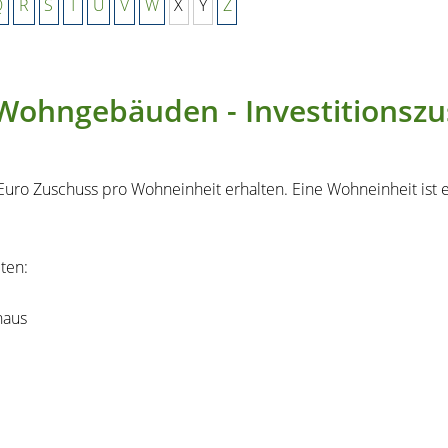
Q
R
S
T
U
V
W
X
Y
Z
 Wohngebäuden - Investitionsz
 Euro Zuschuss pro Wohneinheit erhalten. Eine Wohneinheit is
ten:
haus