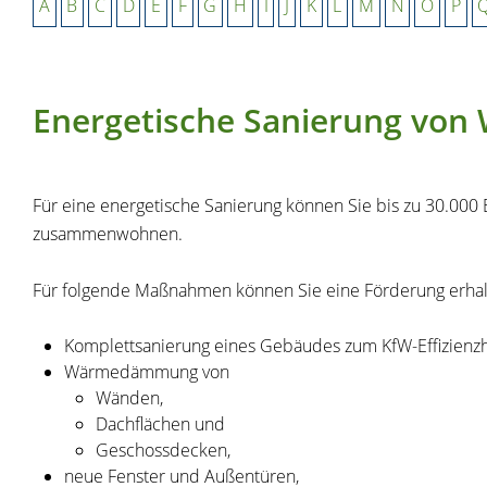
A
B
C
D
E
F
G
H
I
J
K
L
M
N
O
P
Energetische Sanierung von
Für eine energetische Sanierung können Sie bis zu 30.000
zusammenwohnen.
Für folgende Maßnahmen können Sie eine Förderung erhal
Komplettsanierung eines Gebäudes zum KfW-Effizienz
Wärmedämmung von
Wänden,
Dachflächen und
Geschossdecken,
neue Fenster und Außentüren,