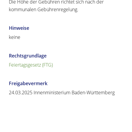
Die Höhe der Gebühren richtet sich nach der
kommunalen Gebührenregelung.
Hinweise
keine
Rechtsgrundlage
Feiertagsgesetz (FTG)
Freigabevermerk
24.03.2025 Innenministerium Baden-Württemberg
Copyright © 2020 - 2021 dvv-bw -
https://www.voehrenbach.de/verwaltung-und-
politik/leistungen+a+-+z