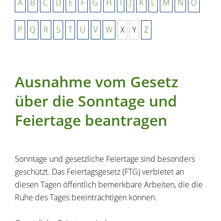
A
B
C
D
E
F
G
H
I
J
K
L
M
N
O
P
Q
R
S
T
U
V
W
X
Y
Z
Ausnahme vom Gesetz
über die Sonntage und
Feiertage beantragen
Sonntage und gesetzliche Feiertage sind besonders
geschützt. Das Feiertagsgesetz (FTG) verbietet an
diesen Tagen öffentlich bemerkbare Arbeiten, die die
Ruhe des Tages beeinträchtigen können.