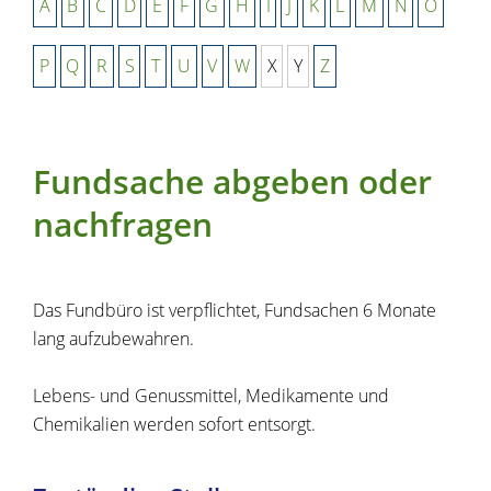
A
B
C
D
E
F
G
H
I
J
K
L
M
N
O
P
Q
R
S
T
U
V
W
X
Y
Z
Fundsache abgeben oder
nachfragen
Das Fundbüro ist verpflichtet, Fundsachen 6 Monate
lang aufzubewahren.
Lebens- und Genussmittel, Medikamente und
Chemikalien werden sofort entsorgt.