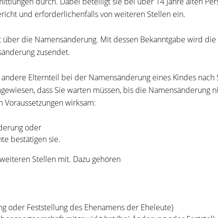
mittlungen durch. Dabei beteiligt sie bei über 14 Jahre alten Per
cht und erforderlichenfalls von weiteren Stellen ein.
ent über die Namensänderung. Mit dessen Bekanntgabe wird di
sänderung zusendet.
 andere Elternteil bei der Namensänderung eines Kindes nach S
gewiesen, dass Sie warten müssen, bis die Namensänderung nic
n Voraussetzungen wirksam:
nderung oder
e bestätigen sie.
eiteren Stellen mit. Dazu gehören
ung oder Feststellung des Ehenamens der Eheleute)