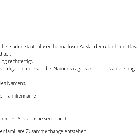
tenlose oder Staatenloser, heimatloser Ausländer oder heimatlos
d auf.
ng rechtfertigt.
hutzwürdigen Interessen des Namensträgers oder der Namensträ
 des Namens.
der Familienname
 bei der Aussprache verursacht,
ber familiäre Zusammenhänge entstehen.