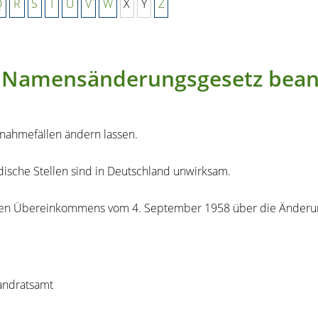
Q
R
S
T
U
V
W
X
Y
Z
Namensänderungsgesetz bean
nahmefällen ändern lassen.
che Stellen sind in Deutschland unwirksam.
ionalen Übereinkommens vom 4. September 1958 über die Änder
andratsamt