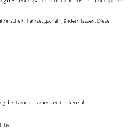
llung des Lebenspartnerschaftsnamens der
Lebenspartner
ührerschein, Fahrzeugschein)
ändern lassen. Diese
ung des Familiennamens erstrecken soll
t hat