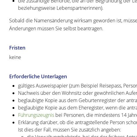
die zuständige Behörde, die an der Begründung der L
beziehungsweise Lebenspartnerinnen).
Sobald die Namensänderung wirksam geworden ist, müss
Änderungen müssen Sie selbst beantragen.
Fristen
keine
Erforderliche Unterlagen
gültiges Ausweispapier (zum Beispiel Reisepass, Perso
Nachweis über den Wohnsitz oder gewöhnlichen Aufent
beglaubigte Kopie aus dem Geburtenregister der antra
beglaubigte Kopie aus dem Eheregister, wenn die antra
Führungszeugnis
bei Personen, die mindestens 14 Jahre
Erklärung darüber, ob die antragstellende Person scho
Ist dies der Fall, müssen Sie zusätzlich angeben:
die Verwaltungsbehörde, bei der der frühere Antra