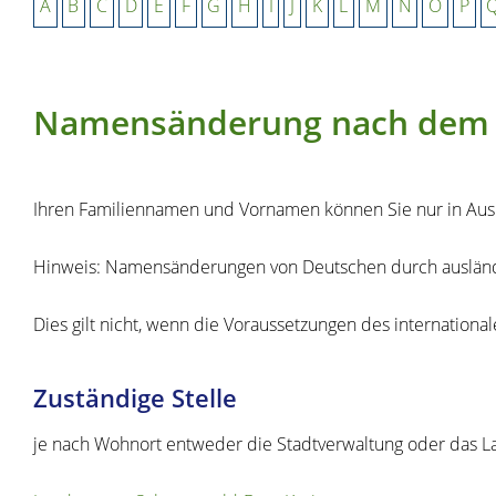
A
B
C
D
E
F
G
H
I
J
K
L
M
N
O
P
Namensänderung nach dem 
Ihren Familiennamen und Vornamen können Sie nur in Aus
Hinweis:
Namensänderungen von Deutschen durch ausländis
Dies gilt nicht, wenn die Voraussetzungen des internat
Zuständige Stelle
je nach Wohnort entweder die Stadtverwaltung oder das L