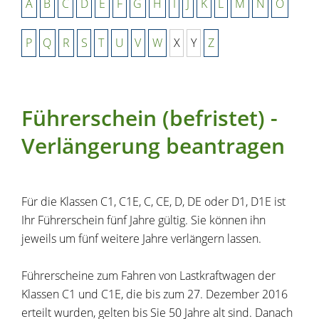
A
B
C
D
E
F
G
H
I
J
K
L
M
N
O
P
Q
R
S
T
U
V
W
X
Y
Z
Führerschein (befristet) -
Verlängerung beantragen
Für die Klassen C1, C1E, C, CE, D, DE oder D1, D1E ist
Ihr Führerschein fünf Jahre gültig. Sie können ihn
jeweils um fünf weitere Jahre verlängern lassen.
Führerscheine zum Fahren von Lastkraftwagen der
Klassen C1 und C1E, die bis zum 27. Dezember 2016
erteilt wurden, gelten bis Sie 50 Jahre alt sind. Danach