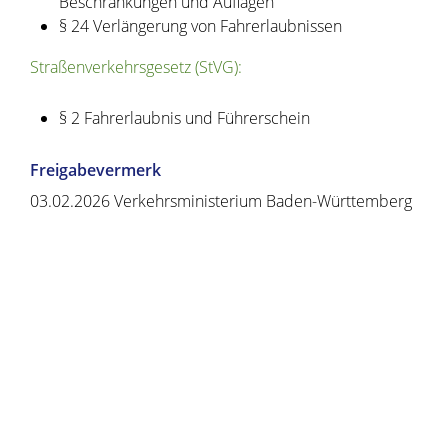
Beschränkungen und Auflagen
§ 24 Verlängerung von Fahrerlaubnissen
Straßenverkehrsgesetz (StVG):
§ 2 Fahrerlaubnis und Führerschein
Freigabevermerk
03.02.2026 Verkehrsministerium Baden-Württemberg
Copyright © 2020 - 2021 dvv-bw -
https://www.voehrenbach.de/verwaltung-und-
politik/leistungen+a+-+z