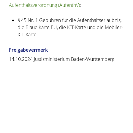
Aufenthaltsverordnung (AufenthV)
:
§ 45 Nr. 1 Gebühren für die Aufenthaltserlaubnis,
die Blaue Karte EU, die ICT-Karte und die Mobiler-
ICT-Karte
Freigabevermerk
14.10.2024 Justizministerium Baden-Württemberg
Copyright © 2020 - 2021 dvv-bw -
https://www.voehrenbach.de/verwaltung-und-
politik/leistungen+a+-+z