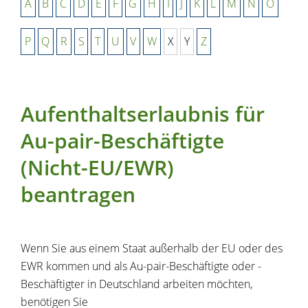
A
B
C
D
E
F
G
H
I
J
K
L
M
N
O
P
Q
R
S
T
U
V
W
X
Y
Z
Aufenthaltserlaubnis für
Au-pair-Beschäftigte
(Nicht-EU/EWR)
beantragen
Wenn Sie aus einem Staat außerhalb der EU oder des
EWR kommen und als Au-pair-Beschäftigte oder -
Beschäftigter in Deutschland arbeiten möchten,
benötigen Sie