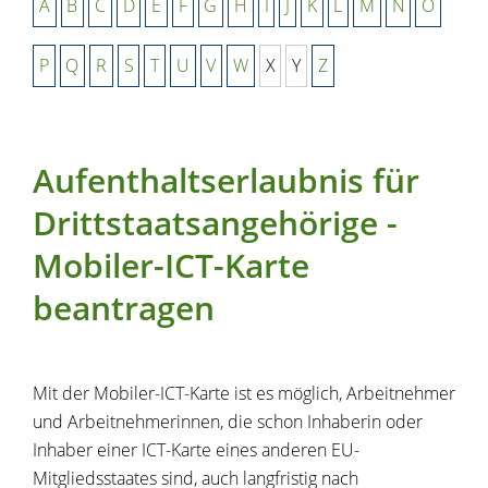
A
B
C
D
E
F
G
H
I
J
K
L
M
N
O
P
Q
R
S
T
U
V
W
X
Y
Z
Aufenthaltserlaubnis für
Drittstaatsangehörige -
Mobiler-ICT-Karte
beantragen
Mit der Mobiler-ICT-Karte ist es möglich, Arbeitnehmer
und Arbeitnehmerinnen, die schon Inhaberin oder
Inhaber einer ICT-Karte eines anderen EU-
Mitgliedsstaates sind, auch langfristig nach