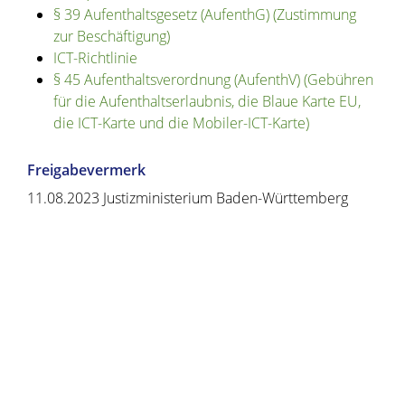
§ 39 Aufenthaltsgesetz (AufenthG) (Zustimmung
zur Beschäftigung)
ICT-Richtlinie
§ 45 Aufenthaltsverordnung (AufenthV) (Gebühren
für die Aufenthaltserlaubnis, die Blaue Karte EU,
die ICT-Karte und die Mobiler-ICT-Karte)
Freigabevermerk
11.08.2023 Justizministerium Baden-Württemberg
Copyright © 2020 - 2021 dvv-bw -
https://www.voehrenbach.de/verwaltung-und-
politik/leistungen+a+-+z