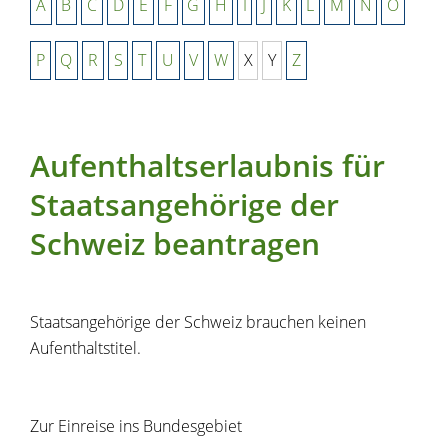
A
B
C
D
E
F
G
H
I
J
K
L
M
N
O
P
Q
R
S
T
U
V
W
X
Y
Z
Aufenthaltserlaubnis für
Staatsangehörige der
Schweiz beantragen
Staatsangehörige der Schweiz brauchen keinen
Aufenthaltstitel.
Zur Einreise ins Bundesgebiet