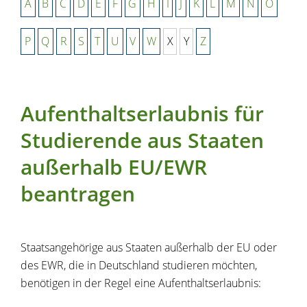
A
B
C
D
E
F
G
H
I
J
K
L
M
N
O
P
Q
R
S
T
U
V
W
X
Y
Z
Aufenthaltserlaubnis für
Studierende aus Staaten
außerhalb EU/EWR
beantragen
Staatsangehörige aus Staaten außerhalb der EU oder
des EWR, die in Deutschland studieren möchten,
benötigen in der Regel eine Aufenthaltserlaubnis: