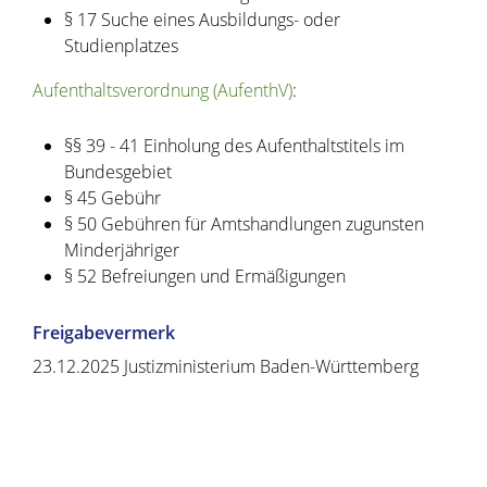
§ 17 Suche eines Ausbildungs- oder
Studienplatzes
Aufenthaltsverordnung (AufenthV)
:
§§ 39 - 41 Einholung des Aufenthaltstitels im
Bundesgebiet
§ 45 Gebühr
§ 50 Gebühren für Amtshandlungen zugunsten
Minderjähriger
§ 52 Befreiungen und Ermäßigungen
Freigabevermerk
23.12.2025 Justizministerium Baden-Württemberg
Copyright © 2020 - 2021 dvv-bw -
https://www.voehrenbach.de/verwaltung-und-
politik/leistungen+a+-+z