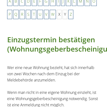
A
B
C
D
E
F
G
H
I
J
K
L
M
N
O
P
Q
R
S
T
U
V
W
X
Y
Z
Einzugstermin bestätigen
(Wohnungsgeberbescheinigu
Wer eine neue Wohnung bezieht, hat sich innerhalb
von zwei Wochen nach dem Einzug bei der
Meldebehörde anzumelden.
Wenn man nicht in eine eigene Wohnung einzieht, ist
eine Wohnungsgeberbescheinigung notwendig. Sonst
ist eine Anmeldung nicht möglich.