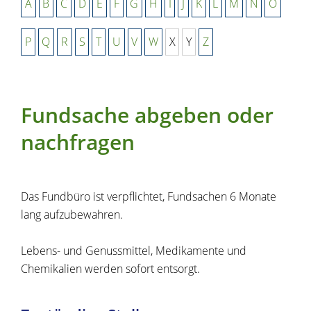
A
B
C
D
E
F
G
H
I
J
K
L
M
N
O
P
Q
R
S
T
U
V
W
X
Y
Z
Fundsache abgeben oder
nachfragen
Das Fundbüro ist verpflichtet, Fundsachen 6 Monate
lang aufzubewahren.
Lebens- und Genussmittel, Medikamente und
Chemikalien werden sofort entsorgt.