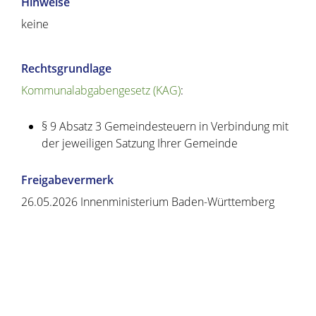
Hinweise
keine
Rechtsgrundlage
Kommunalabgabengesetz (KAG)
:
§ 9 Absatz 3 Gemeindesteuern in Verbindung mit
der jeweiligen Satzung Ihrer Gemeinde
Freigabevermerk
26.05.2026 Innenministerium Baden-Württemberg
Copyright © 2020 - 2021 dvv-bw -
https://www.voehrenbach.de/verwaltung-und-
politik/leistungen+a+-+z