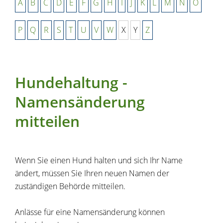
A
B
C
D
E
F
G
H
I
J
K
L
M
N
O
P
Q
R
S
T
U
V
W
X
Y
Z
Hundehaltung -
Namensänderung
mitteilen
Wenn Sie einen Hund halten und sich Ihr Name
ändert, müssen Sie Ihren neuen Namen der
zuständigen Behörde mitteilen.
Anlässe für eine Namensänderung können