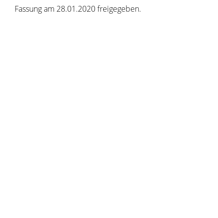
Fassung am 28.01.2020 freigegeben.
Copyright © 2020 - 2021 dvv-bw -
https://www.voehrenbach.de/verwaltung-und-
politik/leistungen+a+-+z