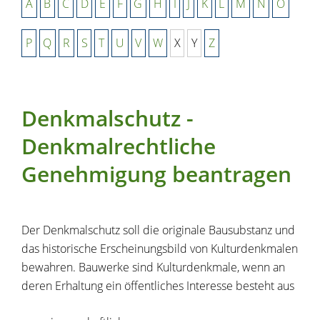
A
B
C
D
E
F
G
H
I
J
K
L
M
N
O
P
Q
R
S
T
U
V
W
X
Y
Z
Denkmalschutz -
Denkmalrechtliche
Genehmigung beantragen
Der Denkmalschutz soll die originale Bausubstanz und
das historische Erscheinungsbild von Kulturdenkmalen
bewahren. Bauwerke sind Kulturdenkmale, wenn an
deren Erhaltung ein öffentliches Interesse besteht aus