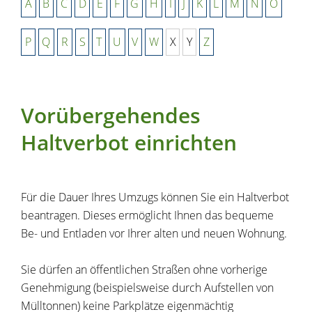
A
B
C
D
E
F
G
H
I
J
K
L
M
N
O
P
Q
R
S
T
U
V
W
X
Y
Z
Vorübergehendes
Haltverbot einrichten
Für die Dauer Ihres Umzugs können Sie ein Haltverbot
beantragen. Dieses ermöglicht Ihnen das bequeme
Be- und Entladen vor Ihrer alten und neuen Wohnung.
Sie dürfen an öffentlichen Straßen ohne vorherige
Genehmigung
(beispielsweise durch Aufstellen von
Mülltonnen)
keine Parkplätze eigenmächtig