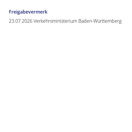
Freigabevermerk
23.07.2026 Verkehrsministerium Baden-Württemberg
Copyright © 2020 - 2021 dvv-bw -
https://www.voehrenbach.de/verwaltung-und-
politik/leistungen+a+-+z