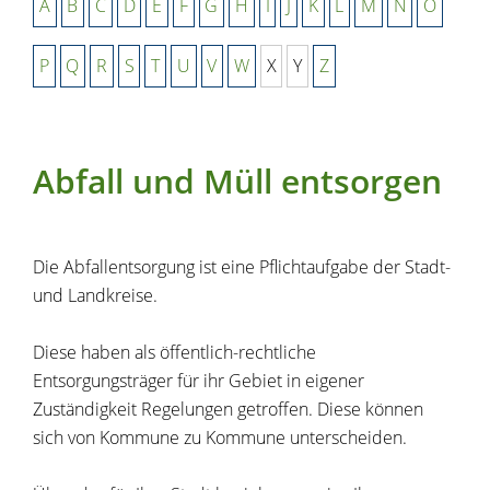
A
B
C
D
E
F
G
H
I
J
K
L
M
N
O
P
Q
R
S
T
U
V
W
X
Y
Z
Abfall und Müll entsorgen
Die Abfallentsorgung ist eine Pflichtaufgabe der Stadt-
und Landkreise.
Diese haben als öffentlich-rechtliche
Entsorgungsträger für ihr Gebiet in eigener
Zuständigkeit Regelungen getroffen. Diese können
sich von Kommune zu Kommune unterscheiden.