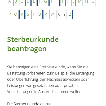
A
B
C
D
E
F
G
H
I
J
K
L
M
N
O
P
Q
R
S
T
U
V
W
X
Y
Z
Sterbeurkunde
beantragen
Sie benötigen eine Sterbeurkunde, wenn Sie die
Bestattung vorbereiten, zum Beispiel die Einsargung
oder Überführung, den Nachlass abwickeln oder
Leistungen von gesetzlichen oder privaten
Versicherungen in Anspruch nehmen wollen.
Die Sterbeurkunde enthält