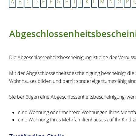
A
B
C
D
E
F
G
H
I
J
K
L
M
N
O
P
Abgeschlossenheitsbeschein
Die Abgeschlossenheitsbescheinigung ist eine der Voraus
Mit der Abgeschlossenheitsbescheinigung bescheinigt die 
Wohnhauses bilden und damit sondereigentumgsfähig sind
Sie benötigen eine Abgeschlossenheitsbescheinigung, wen
eine Wohnung oder mehrere Wohnungen Ihres Mehrfami
eine Wohnung Ihres Mehrfamilienhauses auf Ihr Kind z