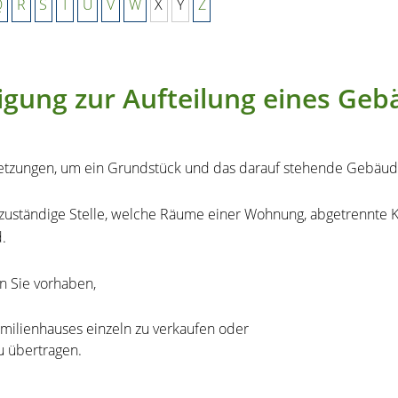
Q
R
S
T
U
V
W
X
Y
Z
igung zur Aufteilung eines Ge
setzungen, um ein Grundstück und das darauf stehende Gebäud
zuständige Stelle, welche Räume einer Wohnung, abgetrennte Ke
.
n Sie vorhaben,
lienhauses einzeln zu verkaufen oder
u übertragen.