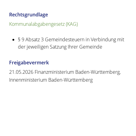
Rechtsgrundlage
Kommunalabgabengesetz (KAG)
§ 9 Absatz 3 Gemeindesteuern in Verbindung mit
der jeweiligen Satzung Ihrer Gemeinde
Freigabevermerk
21.05.2026
Finanzministerium Baden-Württemberg,
Innenministerium Baden-Württemberg
Copyright © 2020 - 2021 dvv-bw -
https://www.voehrenbach.de/verwaltung-und-
politik/leistungen+a+-+z