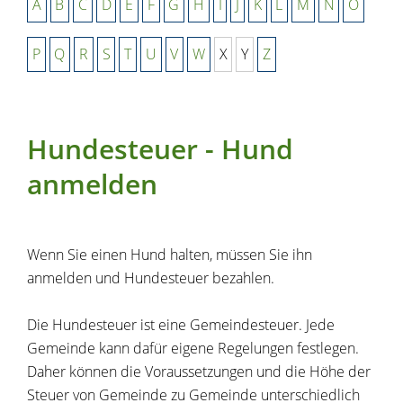
A
B
C
D
E
F
G
H
I
J
K
L
M
N
O
P
Q
R
S
T
U
V
W
X
Y
Z
Hundesteuer - Hund
anmelden
Wenn Sie einen Hund halten, müssen Sie ihn
anmelden und Hundesteuer bezahlen.
Die Hundesteuer ist eine Gemeindesteuer. Jede
Gemeinde kann dafür eigene Regelungen festlegen.
Daher können die Voraussetzungen und die Höhe der
Steuer von Gemeinde zu Gemeinde unterschiedlich