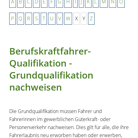
A
B
C
D
E
F
G
H
I
J
K
L
M
N
O
P
Q
R
S
T
U
V
W
X
Y
Z
Berufskraftfahrer-
Qualifikation -
Grundqualifikation
nachweisen
Die Grundqualifikation müssen Fahrer und
Fahrerinnen im gewerblichen Güterkraft- oder
Personenverkehr nachweisen. Dies gilt für alle, die ihre
Fahrerlaubnis neu erworben haben oder erwerben,