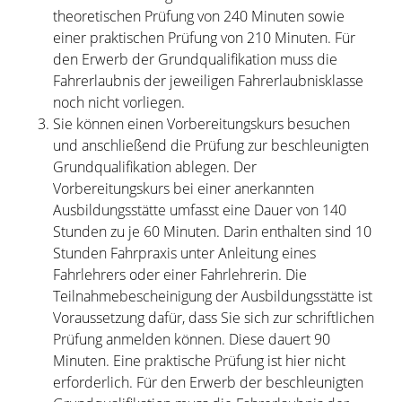
theoretischen Prüfung von 240 Minuten sowie
einer praktischen Prüfung von 210 M
i
nuten. Für
den Erwerb der Grundqualifikation muss die
Fahrerlaubnis der jeweiligen Fahre
r
laubnisklasse
noch nicht vorliegen.
Sie können einen Vorbereitungskurs besuchen
und anschließend die Prüfung zur beschleunigten
Grundqualifikation ablegen.
Der
Vorbere
i
tungskurs bei einer anerkannten
Ausbildung
s
stätte umfasst eine Dauer von 140
Stunden zu je 60 Minuten. Darin enthalten sind 10
Stu
n
den Fahrpraxis unter Anleitung eines
Fahrle
h
rers oder einer Fahrlehrerin. Die
Teilnahmeb
e
scheinigung der Ausbildungsstätte ist
Vorau
s
setzung dafür, dass Sie sich zur schriftlichen
Prüfung anmelden können. Diese dauert 90
Minuten. Eine praktische Prüfung ist hier nicht
erforderlich. Für den Erwerb der beschleuni
g
ten