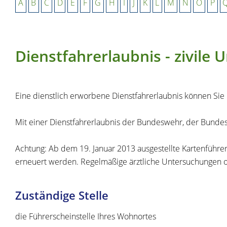
A
B
C
D
E
F
G
H
I
J
K
L
M
N
O
P
Dienstfahrerlaubnis - zivil
Eine dienstlich erworbene Dienstfahrerlaubnis können Sie in
Mit einer Dienstfahrerlaubnis der Bundeswehr, der Bundespo
Achtung: Ab dem 19. Januar 2013 ausgestellte Kartenführers
erneuert werden. Regelmäßige ärztliche Untersuchungen 
Zuständige Stelle
die Führerscheinstelle Ihres Wohnortes