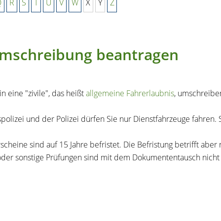
Q
R
S
T
U
V
W
X
Y
Z
e Umschreibung beantragen
 eine "zivile", das heißt
allgemeine Fahrerlaubnis
, umschreiben
lizei und der Polizei dürfen Sie nur Dienstfahrzeuge fahren. Si
cheine sind auf 15 Jahre befristet. Die Befristung betrifft abe
oder sonstige Prüfungen sind mit dem Dokumententausch nicht