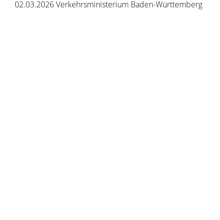
02.03.2026 Verkehrsministerium Baden-Württemberg
Copyright © 2020 - 2021 dvv-bw -
https://www.voehrenbach.de/verwaltung-und-
politik/leistungen+a+-+z