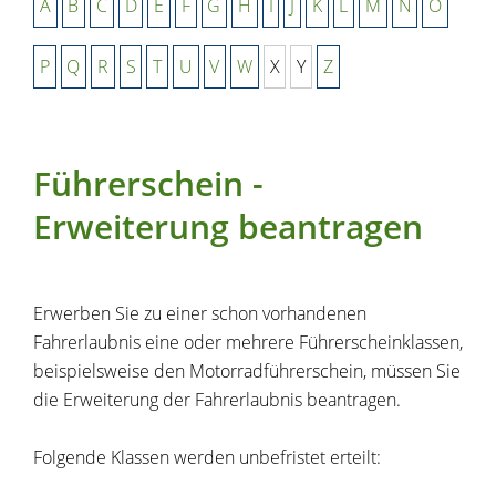
A
B
C
D
E
F
G
H
I
J
K
L
M
N
O
P
Q
R
S
T
U
V
W
X
Y
Z
Führerschein -
Erweiterung beantragen
Erwerben Sie zu einer schon vorhandenen
Fahrerlaubnis eine oder mehrere Führerscheinklassen,
beispielsweise den Motorradführerschein, müssen Sie
die Erweiterung der Fahrerlaubnis beantragen.
Folgende Klassen werden unbefristet erteilt: