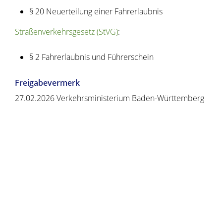
§ 20 Neuerteilung einer Fahrerlaubnis
Straßenverkehrsgesetz (StVG)
:
§ 2 Fahrerlaubnis und Führerschein
Freigabevermerk
27.02.2026
Verkehrsministerium Baden-Württemberg
Copyright © 2020 - 2021 dvv-bw -
https://www.voehrenbach.de/verwaltung-und-
politik/leistungen+a+-+z