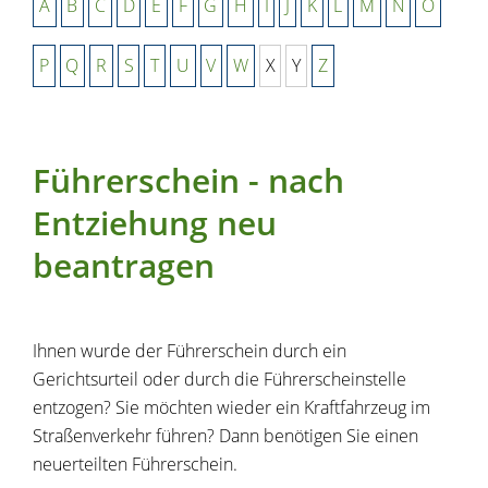
A
B
C
D
E
F
G
H
I
J
K
L
M
N
O
P
Q
R
S
T
U
V
W
X
Y
Z
Führerschein - nach
Entziehung neu
beantragen
Ihnen wurde der Führerschein durch ein
Gerichtsurteil oder durch die Führerscheinstelle
entzogen? Sie möchten wieder ein Kraftfahrzeug im
Straßenverkehr führen? Dann benötigen Sie einen
neuerteilten Führerschein.