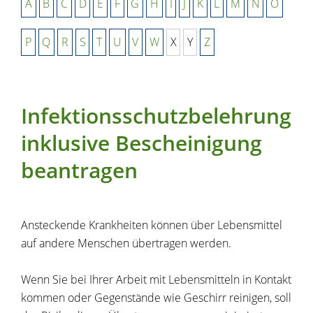
A
B
C
D
E
F
G
H
I
J
K
L
M
N
O
P
Q
R
S
T
U
V
W
X
Y
Z
Infektionsschutzbelehrung
inklusive Bescheinigung
beantragen
Ansteckende Krankheiten können über Lebensmittel
auf andere Menschen übertragen werden.
Wenn Sie bei Ihrer Arbeit mit Lebensmitteln in Kontakt
kommen oder Gegenstände wie Geschirr reinigen, soll