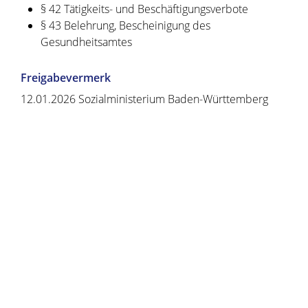
§ 42
Tätigkeits- und Beschäftigungsverbote
§ 43 Belehrung, Bescheinigung des
Gesundheitsamtes
Freigabevermerk
12.01.2026 Sozialministerium Baden-Württemberg
Copyright © 2020 - 2021 dvv-bw -
https://www.voehrenbach.de/verwaltung-und-
politik/leistungen+a+-+z