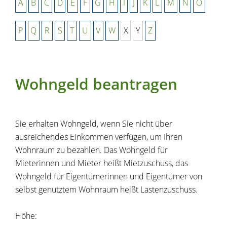
A
B
C
D
E
F
G
H
I
J
K
L
M
N
O
P
Q
R
S
T
U
V
W
X
Y
Z
Wohngeld beantragen
Sie erhalten Wohngeld, wenn Sie nicht über
ausreichendes Einkommen verfügen, um Ihren
Wohnraum zu bezahlen. Das Wohngeld für
Mieterinnen und Mieter heißt Mietzuschuss, das
Wohngeld für Eigentümerinnen und Eigentümer von
selbst genutztem Wohnraum heißt Lastenzuschuss.
Höhe: