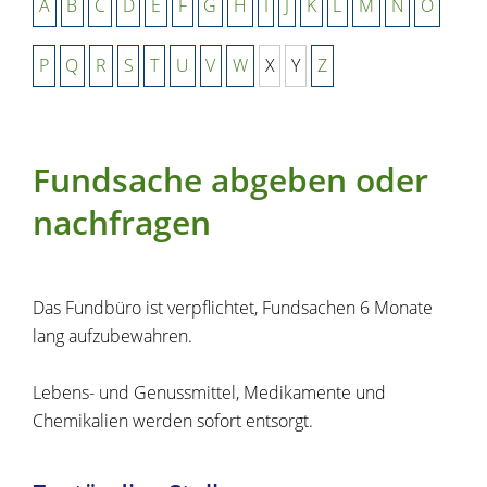
A
B
C
D
E
F
G
H
I
J
K
L
M
N
O
P
Q
R
S
T
U
V
W
X
Y
Z
Fundsache abgeben oder
nachfragen
Das Fundbüro ist verpflichtet, Fundsachen 6 Monate
lang aufzubewahren.
Lebens- und Genussmittel, Medikamente und
Chemikalien werden sofort entsorgt.