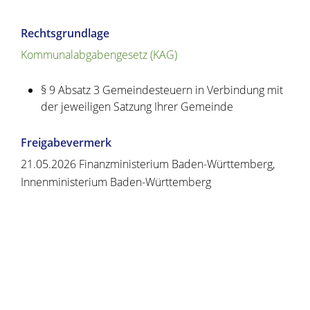
Rechtsgrundlage
Kommunalabgabengesetz (KAG)
§ 9 Absatz 3 Gemeindesteuern in Verbindung mit
der jeweiligen Satzung Ihrer Gemeinde
Freigabevermerk
21.05.2026
Finanzministerium Baden-Württemberg,
Innenministerium Baden-Württemberg
Copyright © 2020 - 2021 dvv-bw -
https://www.voehrenbach.de/verwaltung-und-
politik/leistungen+a+-+z