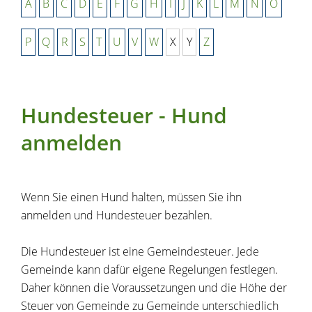
A
B
C
D
E
F
G
H
I
J
K
L
M
N
O
P
Q
R
S
T
U
V
W
X
Y
Z
Hundesteuer - Hund
anmelden
Wenn Sie einen Hund halten, müssen Sie ihn
anmelden und Hundesteuer bezahlen.
Die Hundesteuer ist eine Gemeindesteuer. Jede
Gemeinde kann dafür eigene Regelungen festlegen.
Daher können die Voraussetzungen und die Höhe der
Steuer von Gemeinde zu Gemeinde unterschiedlich