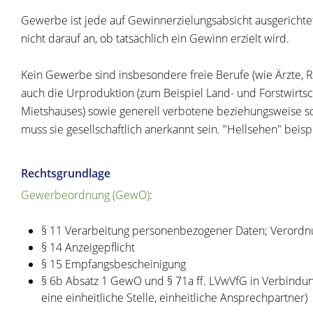
Gewerbe ist jede auf Gewinnerzielungsabsicht ausgerichte
nicht darauf an, ob tatsächlich ein Gewinn erzielt wird.
Kein Gewerbe sind insbesondere freie Berufe (wie Ärzte, 
auch die Urproduktion (zum Beispiel Land- und Forstwirts
Mietshauses) sowie generell verbotene beziehungsweise sozi
muss sie gesellschaftlich anerkannt sein. "Hellsehen" beisp
Rechtsgrundlage
Gewerbeordnung (GewO)
:
§ 11 Verarbeitung personenbezogener Daten; Verord
§ 14 Anzeigepflicht
§ 15 Empfangsbescheinigung
§ 6b Absatz 1 GewO
und
§ 71a ff. LVwVfG
in Verbindun
eine einheitliche Stelle, einheitliche Ansprechpartner)