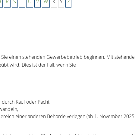
Q
R
S
T
U
V
W
X
Y
Z
Sie einen stehenden Gewerbebetrieb beginnen. Mit stehendem
bt wird. Dies ist der Fall, wenn Sie
durch Kauf oder Pacht,
wandeln,
Bereich einer anderen Behörde verlegen (ab 1. November 2025 