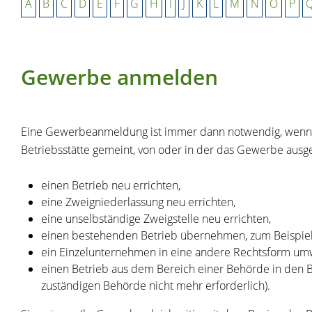
A
B
C
D
E
F
G
H
I
J
K
L
M
N
O
P
Gewerbe anmelden
Eine Gewerbeanmeldung ist immer dann notwendig, wenn 
Betriebsstätte gemeint, von oder in der das Gewerbe ausgeü
einen Betrieb neu errichten,
eine Zweigniederlassung neu errichten,
eine unselbständige Zweigstelle neu errichten,
einen bestehenden Betrieb übernehmen, zum Beispiel 
ein Einzelunternehmen in eine andere Rechtsform um
einen Betrieb aus dem Bereich einer Behörde in den 
zuständigen Behörde nicht mehr
erforderlich).