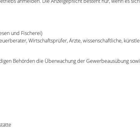
Betriebs anmelden.
Die Anzeigepflicht besteht nur, wenn es sich
esen und Fischerei)
erberater, Wirtschaftsprüfer, Ärzte, wissenschaftliche, künstler
ndigen Behörden die Überwachung der Gewerbeausübung sowie 
tätte