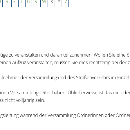
Q
R
S
T
U
V
W
X
Y
Z
üge zu veranstalten und daran teilzunehmen. Wollen Sie eine 
 einen Aufzug
veranstalten, müssen Sie dies rechtzeitig bei de
ilnehmer der Versammlung und des Straßenverkehrs im Einzelf
einen Versammlungsleiter haben.
Üblicherweise ist das die ode
nicht volljährig sein.
ngsleitung während der Versammlung Ordnerinnen oder Ordner