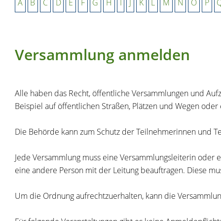
A
B
C
D
E
F
G
H
I
J
K
L
M
N
O
P
Versammlung anmelden
Alle haben das Recht, öffentliche Versammlungen und Aufz
Beispiel auf öffentlichen Straßen, Plätzen und Wegen oder
Die Behörde kann zum Schutz der Teilnehmerinnen und Te
Jede Versammlung muss eine Versammlungsleiterin oder 
eine andere Person mit der Leitung beauftragen. Diese muss 
Um die Ordnung aufrechtzuerhalten, kann die Versammlu