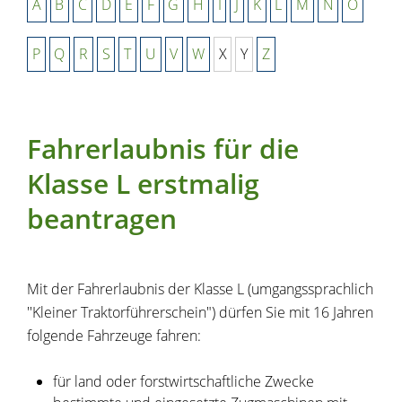
A
B
C
D
E
F
G
H
I
J
K
L
M
N
O
P
Q
R
S
T
U
V
W
X
Y
Z
Fahrerlaubnis für die
Klasse L erstmalig
beantragen
Mit der Fahrerlaubnis der Klasse L (umgangssprachlich
''Kleiner Traktorführerschein") dürfen Sie mit 16 Jahren
folgende Fahrzeuge fahren:
für land oder forstwirtschaftliche Zwecke