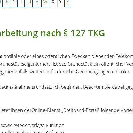
Q
R
S
T
U
V
W
X
Y
Z
arbeitung nach § 127 TKG
ionslinie oder eines öffentlichen Zwecken dienenden Telekomm
rundstückseigentümers. Ist das Grundstück ein öffentlicher Ve
egebenenfalls weitere erforderliche Genehmigungen einholen.
r Baumaßnahme grundsätzlich beginnen. Beachten Sie dabei ge
ietet Ihnen derOnline-Dienst „Breitband-Portal“ folgende Vortei
e sowie Wiedervorlage-Funktion
ür Stellungnahmen und Auflagen