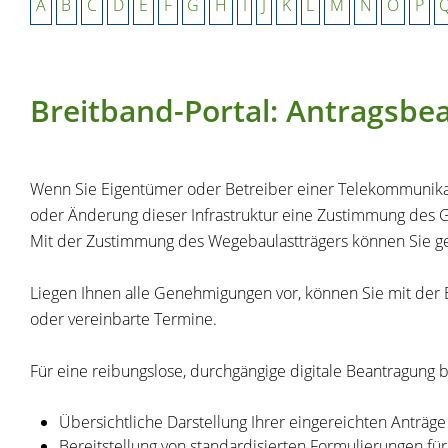
A
B
C
D
E
F
G
H
I
J
K
L
M
N
O
P
Breitband-Portal: Antragsbe
Wenn Sie Eigentümer oder Betreiber einer Telekommunikat
oder Änderung dieser Infrastruktur eine Zustimmung des G
Mit der Zustimmung des Wegebaulastträgers können Sie g
Liegen Ihnen alle Genehmigungen vor, können Sie mit de
oder vereinbarte Termine.
Für eine reibungslose, durchgängige digitale Beantragung b
Übersichtliche Darstellung Ihrer eingereichten Anträg
Bereitstellung von standardisierten Formulierungen f