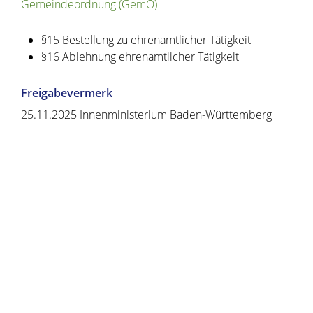
Gemeindeordnung (GemO)
§15 Bestellung zu ehrenamtlicher Tätigkeit
§16 Ablehnung ehrenamtlicher Tätigkeit
Freigabevermerk
25.11.2025 Innenministerium Baden-Württemberg
Copyright © 2020 - 2021 dvv-bw -
https://www.voehrenbach.de/verwaltung-und-
politik/leistungen+a+-+z