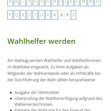
A
B
C
D
E
F
G
H
I
J
K
L
M
N
O
P
Q
R
S
T
U
V
W
X
Y
Z
Wahlhelfer werden
Am Wahltag werden Wahlhelfer und Wahlhelferinnen
im Wahllokal eingesetzt.
Zu ihren Aufgaben als
Mitglieder der Wahlvorstände oder als Hilfskräfte bei
der Durchführung der Wahl zählen beispielsweise:
Ausgabe der Stimmzettel
Überprüfung der Wahlberechtigung aufgrund des
Wählerverzeichnisses
Freigabe der Wahlurne für den Einwurf des