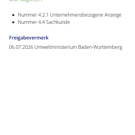
Nummer 4.2.1 Unternehmensbezogene Anzeige
Nummer 4.4 Sachkunde
Freigabevermerk
06.07.2026 Umweltministerium Baden-Württemberg
Copyright © 2020 - 2021 dvv-bw -
https://www.voehrenbach.de/verwaltung-und-
politik/leistungen+a+-+z