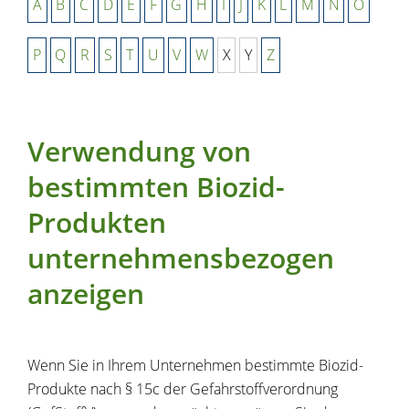
A
B
C
D
E
F
G
H
I
J
K
L
M
N
O
P
Q
R
S
T
U
V
W
X
Y
Z
Verwendung von
bestimmten Biozid-
Produkten
unternehmensbezogen
anzeigen
Wenn Sie in Ihrem Unternehmen bestimmte Biozid-
Produkte nach § 15c der Gefahrstoffverordnung