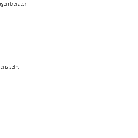
agen beraten,
r
ens sein.