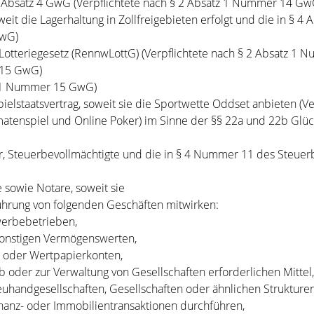
 Absatz 4 GwG (Verpflichtete nach § 2 Absatz 1 Nummer 14 Gw
weit die Lagerhaltung in Zollfreigebieten erfolgt und die in §
GwG)
Lotteriegesetz (RennwLottG) (Verpflichtete nach § 2 Absatz 1
 15 GwG)
tz 1 Nummer 15 GwG)
ielstaatsvertrag, soweit sie die Sportwette Oddset anbieten (
matenspiel und Online Poker) im Sinne der §§ 22a und 22b Glück
er, Steuerbevollmächtigte und die in § 4 Nummer 11 des Steuer
sowie Notare, soweit sie
ührung von folgenden Geschäften mitwirken:
werbebetrieben,
sonstigen Vermögenswerten,
- oder Wertpapierkonten,
 oder zur Verwaltung von Gesellschaften erforderlichen Mittel
uhandgesellschaften, Gesellschaften oder ähnlichen Strukturen
anz- oder Immobilientransaktionen durchführen,