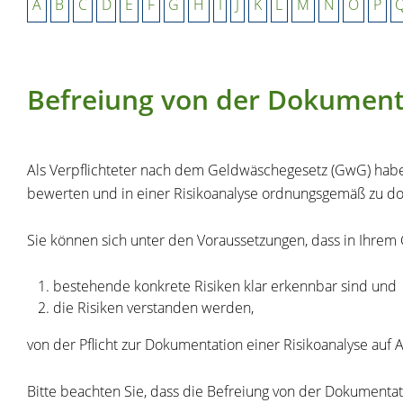
A
B
C
D
E
F
G
H
I
J
K
L
M
N
O
P
Befreiung von der Dokument
Als Verpflichteter nach dem Geldwäschegesetz (GwG) haben
bewerten und in einer Risikoanalyse ordnungsgemäß zu d
Sie können sich unter den Voraussetzungen, dass in Ihrem
bestehende konkrete Risiken klar erkennbar sind und
die Risiken verstanden werden,
von der Pflicht zur Dokumentation einer Risikoanalyse auf A
Bitte beachten Sie, dass die Befreiung von der Dokumentatio