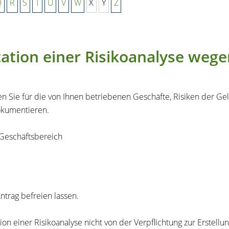
Q
R
S
T
U
V
W
X
Y
Z
ation einer Risikoanalyse weg
 Sie für die von Ihnen betriebenen Geschäfte, Risiken der Gel
okumentieren.
 Geschäftsbereich
ntrag befreien lassen.
n einer Risikoanalyse nicht von der Verpflichtung zur Erstellung