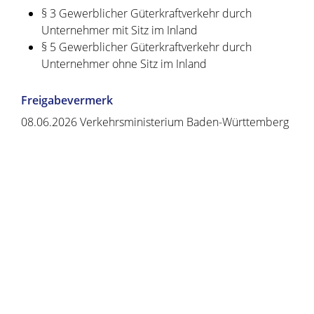
§ 3
Gewerblicher Güterkraftverkehr durch
Unternehmer mit Sitz im Inland
§ 5
Gewerblicher Güterkraftverkehr durch
Unternehmer ohne Sitz im Inland
Freigabevermerk
08.06.2026 Verkehrsministerium Baden-Württemberg
Copyright © 2020 - 2021 dvv-bw -
https://www.voehrenbach.de/verwaltung-und-
politik/leistungen+a+-+z