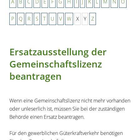
A
B
C
D
E
F
G
H
I
J
K
L
M
N
O
P
Q
R
S
T
U
V
W
X
Y
Z
Ersatzausstellung der
Gemeinschaftslizenz
beantragen
Wenn eine Gemeinschaftslizenz nicht mehr vorhanden
oder unleserlich ist, müssen Sie bei der zuständigen
Behörde einen Ersatz beantragen.
Für den gewerblichen Güterkraftverkehr benötigen