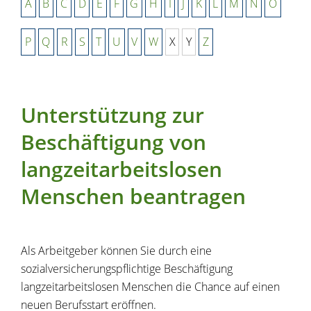
A
B
C
D
E
F
G
H
I
J
K
L
M
N
O
P
Q
R
S
T
U
V
W
X
Y
Z
Unterstützung zur
Beschäftigung von
langzeitarbeitslosen
Menschen beantragen
Als Arbeitgeber können Sie durch eine
sozialversicherungspflichtige Beschäftigung
langzeitarbeitslosen Menschen die Chance auf einen
neuen Berufsstart eröffnen.