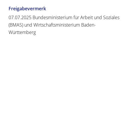
Freigabevermerk
07.07.2025 Bundesministerium für Arbeit und Soziales
(BMAS) und Wirtschaftsministerium Baden-
Württemberg
Copyright © 2020 - 2021 dvv-bw -
https://www.voehrenbach.de/verwaltung-und-
politik/leistungen+a+-+z