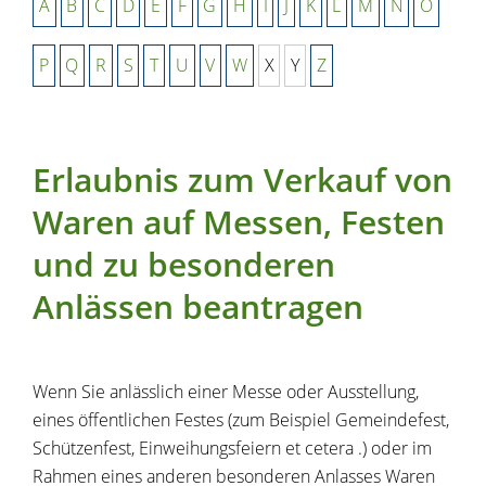
A
B
C
D
E
F
G
H
I
J
K
L
M
N
O
P
Q
R
S
T
U
V
W
X
Y
Z
Erlaubnis zum Verkauf von
Waren auf Messen, Festen
und zu besonderen
Anlässen beantragen
Wenn Sie anlässlich einer Messe oder Ausstellung,
eines öffentlichen Festes (zum Beispiel Gemeindefest,
Schützenfest, Einweihungsfeiern et cetera .) oder im
Rahmen eines anderen besonderen Anlasses Waren