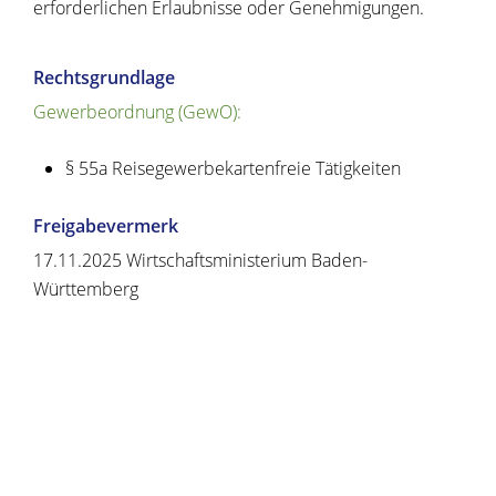
erforderlichen Erlaubnisse oder Genehmigungen.
Rechtsgrundlage
Gewerbeordnung (GewO):
§ 55a Reisegewerbekartenfreie Tätigkeiten
Freigabevermerk
17.11.2025 Wirtschaftsministerium Baden-
Württemberg
Copyright © 2020 - 2021 dvv-bw -
https://www.voehrenbach.de/verwaltung-und-
politik/leistungen+a+-+z