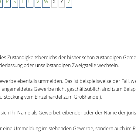
Q
R
S
T
U
V
W
X
Y
Z
des Zuständigkeitsbereichs der bisher schon zuständigen Gem
ederlassung oder unselbständigen Zweigstelle wechseln.
Gewerbe ebenfalls ummelden. Das ist beispielsweise der Fall, w
Ihr angemeldetes Gewerbe nicht geschäftsüblich sind (zum Beis
 Aufstockung vom Einzelhandel zum Großhandel).
ich Ihr Name als Gewerbetreibender oder der Name der juris
ur eine Ummeldung im stehenden Gewerbe, sondern auch im Re