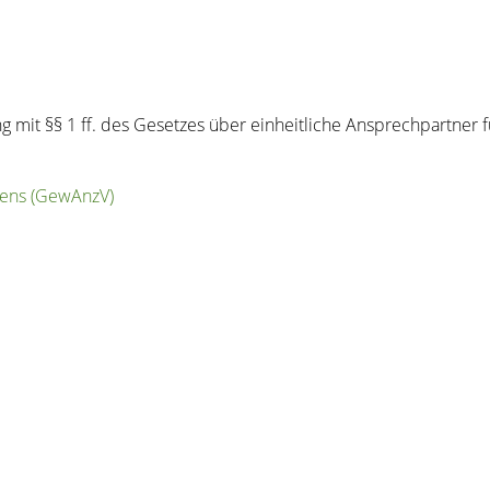
g mit
§§ 1 ff. des Gesetzes über einheitliche Ansprechpartne
rens (GewAnzV)
.de/verwaltung-und-politik/leistungen+a+-+z