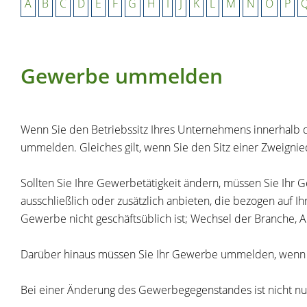
A
B
C
D
E
F
G
H
I
J
K
L
M
N
O
P
Gewerbe ummelden
Wenn Sie den Betriebssitz Ihres Unternehmens innerhalb 
ummelden. Gleiches gilt, wenn Sie den Sitz einer Zweigni
Sollten Sie Ihre Gewerbetätigkeit ändern, müssen Sie Ihr 
ausschließlich oder zusätzlich anbieten, die bezogen auf 
Gewerbe nicht geschäftsüblich ist; Wechsel der Branche,
Darüber hinaus müssen Sie Ihr Gewerbe ummelden, wenn s
Bei einer Änderung des Gewerbegegenstandes ist nicht n