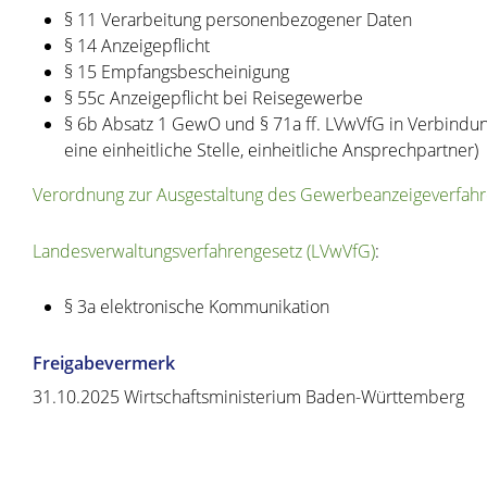
§ 11
Verarbeitung personenbezogener Daten
§ 14 Anzeigepflicht
§ 15 Empfangsbescheinigung
§ 55c Anzeigepflicht bei Reisegewerbe
§ 6b Absatz 1 GewO
und
§ 71a ff. LVwVfG
in Verbindun
eine einheitliche Stelle, einheitliche Ansprechpartner)
Verordnung zur Ausgestaltung des Gewerbeanzeigeverfah
Landesverwaltungsverfahrengesetz (LVwVfG)
:
§ 3a elektronische Kommunikation
Freigabevermerk
31.10.2025 Wirtschaftsministerium Baden-Württemberg
Copyright © 2020 - 2021 dvv-bw -
https://www.voehrenbach