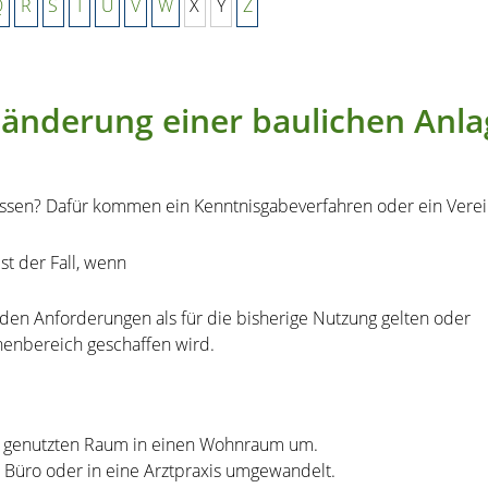
Q
R
S
T
U
V
W
X
Y
Z
nderung einer baulichen Anla
assen? Dafür kommen ein Kenntnisgabeverfahren oder ein Verei
st der Fall, wenn
en Anforderungen als für die bisherige Nutzung gelten oder
enbereich geschaffen wird.
um genutzten Raum in einen Wohnraum um.
n Büro oder in eine Arztpraxis umgewandelt.