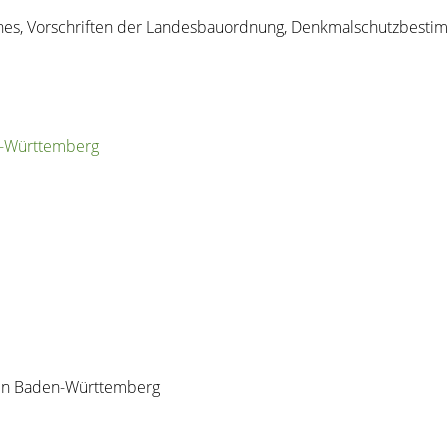
anes, Vorschriften der Landesbauordnung, Denkmalschutzbestim
n-Württemberg
nen Baden-Württemberg
.de/verwaltung-und-politik/leistungen+a+-+z