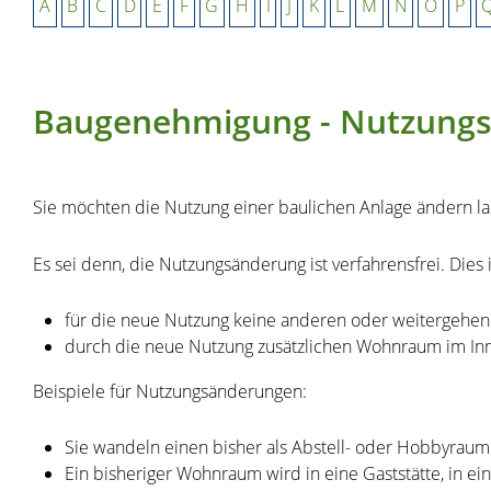
A
B
C
D
E
F
G
H
I
J
K
L
M
N
O
P
Baugenehmigung - Nutzungsä
Sie möchten die Nutzung einer baulichen Anlage ändern l
Es sei denn, die Nutzungsänderung ist verfahrensfrei. Dies i
für die neue Nutzung keine anderen oder weitergehend
durch die neue Nutzung zusätzlichen Wohnraum im Inn
Beispiele für Nutzungsänderungen:
Sie wandeln einen bisher als Abstell- oder Hobbyra
Ein bisheriger Wohnraum wird in eine Gaststätte, in ei