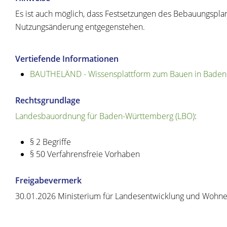
Es ist auch möglich, dass Festsetzungen des Bebauungspl
Nutzungsänderung entgegenstehen.
Vertiefende Informationen
BAUTHELÄND - Wissensplattform zum Bauen in Bade
Rechtsgrundlage
Landesbauordnung für Baden-Württemberg (LBO)
:
§ 2 Begriffe
§ 50 Verfahrensfreie Vorhaben
Freigabevermerk
30.01.2026 Ministerium für Landesentwicklung und Woh
Copyright © 2020 - 2021 dvv-bw -
https://www.voehrenbach