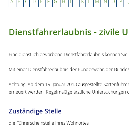
A
B
C
D
E
F
G
H
I
J
K
L
M
N
O
P
Dienstfahrerlaubnis - zivil
Eine dienstlich erworbene Dienstfahrerlaubnis können Sie in
Mit einer Dienstfahrerlaubnis der Bundeswehr, der Bundespo
Achtung: Ab dem 19. Januar 2013 ausgestellte Kartenführers
erneuert werden. Regelmäßige ärztliche Untersuchungen 
Zuständige Stelle
die Führerscheinstelle Ihres Wohnortes