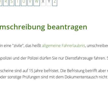
Q
R
S
T
U
V
W
X
Y
Z
e Umschreibung beantragen
 eine "zivile", das heißt
allgemeine Fahrerlaubnis
, umschreiben
lizei und der Polizei dürfen Sie nur Dienstfahrzeuge fahren. Si
cheine sind auf 15 Jahre befristet. Die Befristung betrifft abe
oder sonstige Prüfungen sind mit dem Dokumententausch nicht