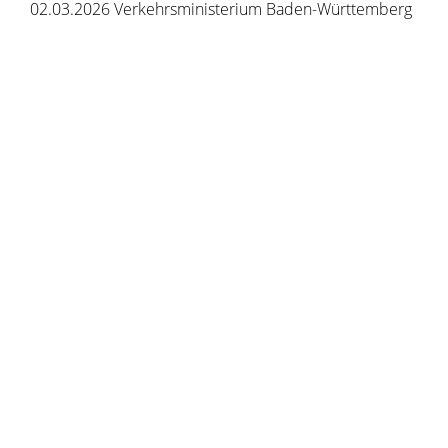
02.03.2026 Verkehrsministerium Baden-Württemberg
Copyright © 2020 - 2021 dvv-bw -
https://www.voehrenbach.de/verwaltung-und-
politik/leistungen+a+-+z