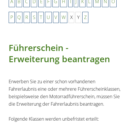
A
B
C
D
E
F
G
H
I
J
K
L
M
N
O
P
Q
R
S
T
U
V
W
X
Y
Z
Führerschein -
Erweiterung beantragen
Erwerben Sie zu einer schon vorhandenen
Fahrerlaubnis eine oder mehrere Führerscheinklassen,
beispielsweise den Motorradführerschein, müssen Sie
die Erweiterung der Fahrerlaubnis beantragen.
Folgende Klassen werden unbefristet erteilt: